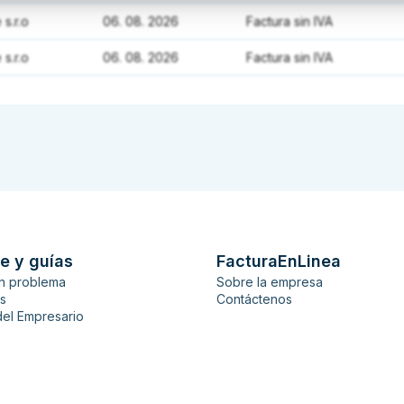
 s.r.o
06. 08. 2026
Factura sin IVA
 s.r.o
06. 08. 2026
Factura sin IVA
e y guías
FacturaEnLinea
n problema
Sobre la empresa
es
Contáctenos
del Empresario