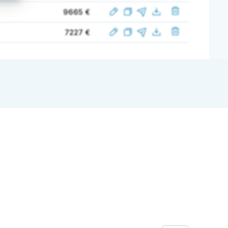
9665 €
7227 €