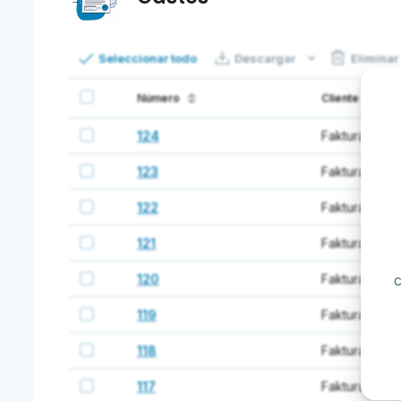
Seleccionar todo
Descargar
Eliminar
Número
Cliente
124
FakturaOnline
123
FakturaOnline
122
FakturaOnline
121
FakturaOnline
120
FakturaOnline
119
FakturaOnline
118
FakturaOnline
117
FakturaOnline