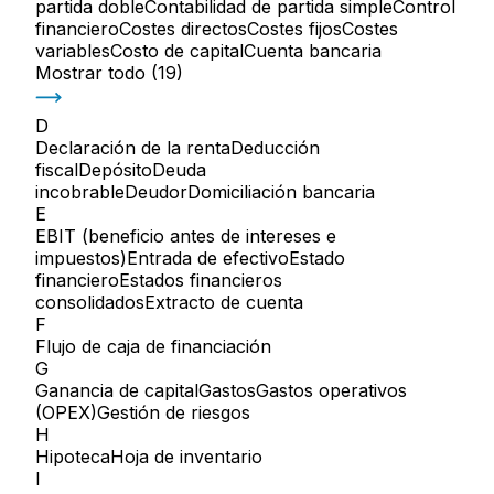
partida doble
Contabilidad de partida simple
Control
financiero
Costes directos
Costes fijos
Costes
variables
Costo de capital
Cuenta bancaria
Mostrar todo
(
19
)
D
Declaración de la renta
Deducción
fiscal
Depósito
Deuda
incobrable
Deudor
Domiciliación bancaria
E
EBIT (beneficio antes de intereses e
impuestos)
Entrada de efectivo
Estado
financiero
Estados financieros
consolidados
Extracto de cuenta
F
Flujo de caja de financiación
G
Ganancia de capital
Gastos
Gastos operativos
(OPEX)
Gestión de riesgos
H
Hipoteca
Hoja de inventario
I