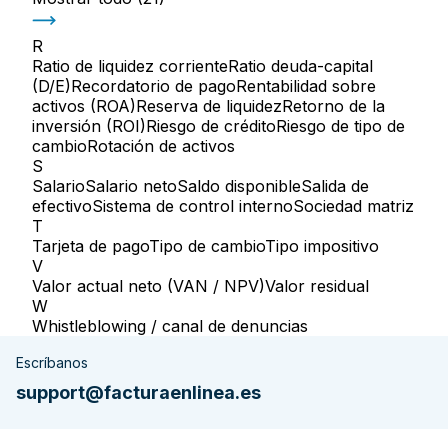
R
Ratio de liquidez corriente
Ratio deuda-capital
(D/E)
Recordatorio de pago
Rentabilidad sobre
activos (ROA)
Reserva de liquidez
Retorno de la
inversión (ROI)
Riesgo de crédito
Riesgo de tipo de
cambio
Rotación de activos
S
Salario
Salario neto
Saldo disponible
Salida de
efectivo
Sistema de control interno
Sociedad matriz
T
Tarjeta de pago
Tipo de cambio
Tipo impositivo
V
Valor actual neto (VAN / NPV)
Valor residual
W
Whistleblowing / canal de denuncias
Escríbanos
support@facturaenlinea.es