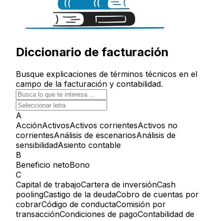
Diccionario de facturación
Busque explicaciones de términos técnicos en el
campo de la facturación y contabilidad.
A
Acción
Activos
Activos corrientes
Activos no
corrientes
Análisis de escenarios
Análisis de
sensibilidad
Asiento contable
B
Beneficio neto
Bono
C
Capital de trabajo
Cartera de inversión
Cash
pooling
Castigo de la deuda
Cobro de cuentas por
cobrar
Código de conducta
Comisión por
transacción
Condiciones de pago
Contabilidad de