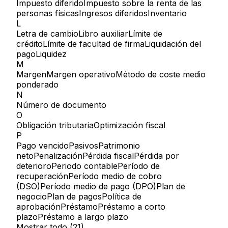
Impuesto diferido
Impuesto sobre la renta de las
personas físicas
Ingresos diferidos
Inventario
L
Letra de cambio
Libro auxiliar
Límite de
crédito
Límite de facultad de firma
Liquidación del
pago
Liquidez
M
Margen
Margen operativo
Método de coste medio
ponderado
N
Número de documento
O
Obligación tributaria
Optimización fiscal
P
Pago vencido
Pasivos
Patrimonio
neto
Penalización
Pérdida fiscal
Pérdida por
deterioro
Periodo contable
Período de
recuperación
Período medio de cobro
(DSO)
Período medio de pago (DPO)
Plan de
negocio
Plan de pagos
Política de
aprobación
Préstamo
Préstamo a corto
plazo
Préstamo a largo plazo
Mostrar todo
(
21
)