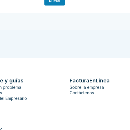
e y guías
FacturaEnLinea
n problema
Sobre la empresa
es
Contáctenos
del Empresario
0