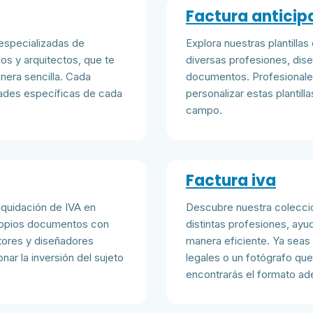
Factura antici
 especializadas de
Explora nuestras plantilla
s y arquitectos, que te
diversas profesiones, dise
nera sencilla. Cada
documentos. Profesional
idades específicas de cada
personalizar estas plantill
campo.
Factura iva
liquidación de IVA en
Descubre nuestra colección
propios documentos con
distintas profesiones, ay
ltores y diseñadores
manera eficiente. Ya seas
nar la inversión del sujeto
legales o un fotógrafo que 
encontrarás el formato a