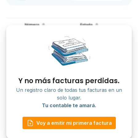
Número
Estado
124
Pagadas
FakturaOnline s.r.o
10.019 €
123
Pagadas
FakturaOnline s.r.o
9190 €
Y no más facturas perdidas.
122
Vencidas
FakturaOnline s.r.o
2985 €
Un registro claro de todas tus facturas en un
solo lugar.
121
Pagadas
Tu contable te amará.
FakturaOnline s.r.o
8326 €
120
Pagadas
Voy a emitir mi primera factura
FakturaOnline s.r.o
1135 €