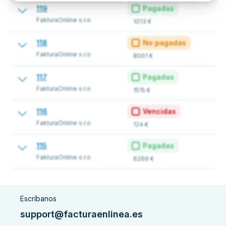
119
Pagadas
FakturaOnline s.r.o
1013 €
118
No pagadas
FakturaOnline s.r.o
8001 €
117
Pagadas
FakturaOnline s.r.o
1515 €
116
Vencidas
FakturaOnline s.r.o
124 €
115
Pagadas
FakturaOnline s.r.o
6269 €
Escríbanos
support@facturaenlinea.es