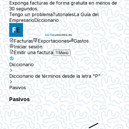
Exponga facturas de forma gratuita en menos de
30 segundos.
Tengo un problema
Tutoriales
La Guía del
Empresario
Diccionario
Facturas
Exportaciones
Gastos
Iniciar sesión
Emitir una factura
Menú
Diccionario
Diccionario de términos desde la letra "P"
Pasivos
Pasivos