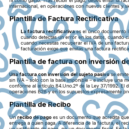
ni como gasto. Tras recibir el pago, debes emitir la f
internacional, en operaciones con nuevos clientes y s
Plantilla de Factura Rectificativa
La factura rectificativa
es el único documento le
cuando detectas un error en los datos, cuando c
cuando necesitas recuperar el IVA de una factura
facturación exige que emitas una factura rectifica
Plantilla de factura con inversión d
Una factura con inversión
del sujeto pasivo
se emite
sin IVA – solo con la base imponible – e incluye una m
conforme al artículo 84.Uno.2º de la Ley 37/1992. El d
operaciones B2B y en los supuestos expresamente prev
Plantilla de Recibo
Un
recibo de pago
es un documento que acredita que s
entrega a quien paga. A diferencia de la factura, el r
un justificante de pago, no un documento fiscal. En la