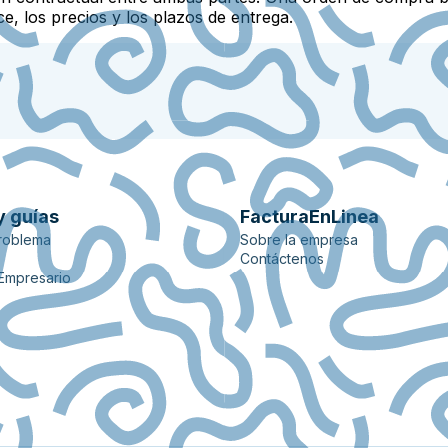
e, los precios y los plazos de entrega.
y guías
FacturaEnLinea
roblema
Sobre la empresa
Contáctenos
 Empresario