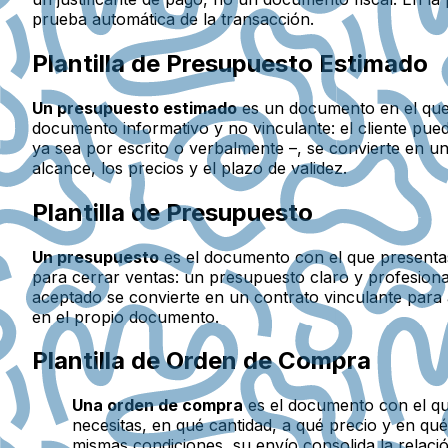
prueba automática de la transacción.
Plantilla de Presupuesto Estimado
Un presupuesto estimado
es un documento en el que i
documento informativo y no vinculante: el cliente pu
ya sea por escrito o verbalmente –, se convierte en un 
alcance, los precios y el plazo de validez.
Plantilla de Presupuesto
Un presupuesto
es el documento con el que presentas
para cerrar ventas: un presupuesto claro y profesiona
aceptado se convierte en un contrato vinculante para a
en el propio documento.
Plantilla de Orden de Compra
Una orden de compra
es el documento con el qu
necesitas, en qué cantidad, a qué precio y en q
mismas condiciones, su envío consolida la relac