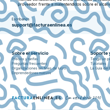
proveedor frente a malentendidos sobre el alcanc
Escríbanos
support@facturaenlinea.es
Sobre el servicio
Soporte 
Precios y tarifas
Tengo un p
Preguntas frecuentes
Tutoriales
Organizaciones sin fines de lucro
La Guía del
Emprendedores nuevos
Con usted desde 2010