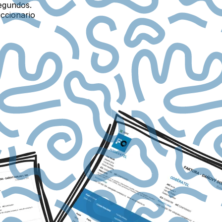
egundos.
iccionario