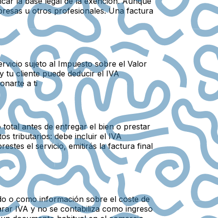
dicar la base legal de la exención. Aunque
presas u otros profesionales. Una factura
vicio sujeto al Impuesto sobre el Valor
 y tu cliente puede deducir el IVA
onarte a ti
total antes de entregar el bien o prestar
s tributarios: debe incluir el IVA
tes el servicio, emitirás la factura final
ado o como información sobre el coste de
larar IVA y no se contabiliza como ingreso